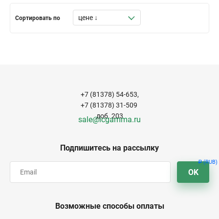
Сортировать по
+7 (81378) 54-653,
+7 (81378) 31-509
доб. 203
sale@icgamma.ru
Подпишитесь на рассылку
(RUB)
Р
OK
Возможные способы оплаты